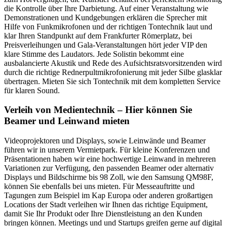
die Kontrolle über Ihre Darbietung. Auf einer Veranstaltung wie
Demonstrationen und Kundgebungen erklären die Sprecher mit
Hilfe von Funkmikrofonen und der richtigen Tontechnik laut und
klar Ihren Standpunkt auf dem Frankfurter Römerplatz, bei
Preisverleihungen und Gala-Veranstaltungen hört jeder VIP den
klare Stimme des Laudators. Jede Solistin bekommt eine
ausbalancierte Akustik und Rede des Aufsichtsratsvorsitzenden wird
durch die richtige Rednerpultmikrofonierung mit jeder Silbe glasklar
übertragen. Mieten Sie sich Tontechnik mit dem kompletten Service
für klaren Sound.
Verleih von Medientechnik – Hier können Sie
Beamer und Leinwand mieten
Videoprojektoren und Displays, sowie Leinwände und Beamer
führen wir in unserem Vermietpark. Für kleine Konferenzen und
Präsentationen haben wir eine hochwertige Leinwand in mehreren
Variationen zur Verfügung, den passenden Beamer oder alternativ
Displays und Bildschirme bis 98 Zoll, wie den Samsung QM98F,
können Sie ebenfalls bei uns mieten. Für Messeauftritte und
Tagungen zum Beispiel im Kap Europa oder anderen großartigen
Locations der Stadt verleihen wir Ihnen das richtige Equipment,
damit Sie Ihr Produkt oder Ihre Dienstleistung an den Kunden
bringen können. Meetings und und Startups greifen gerne auf digital