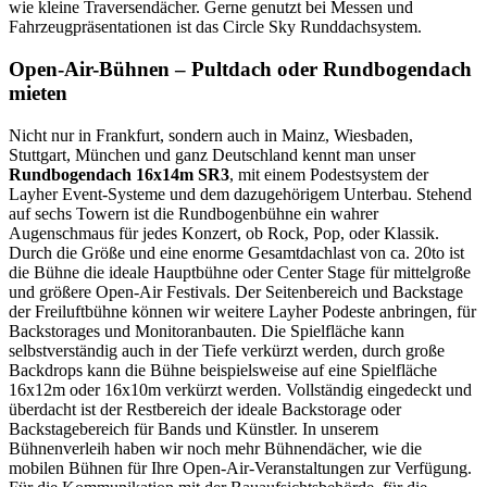
wie kleine Traversendächer. Gerne genutzt bei Messen und
Fahrzeugpräsentationen ist das Circle Sky Runddachsystem.
Open-Air-Bühnen – Pultdach oder Rundbogendach
mieten
Nicht nur in Frankfurt, sondern auch in Mainz, Wiesbaden,
Stuttgart, München und ganz Deutschland kennt man unser
Rundbogendach 16x14m SR3
, mit einem Podestsystem der
Layher Event-Systeme und dem dazugehörigem Unterbau. Stehend
auf sechs Towern ist die Rundbogenbühne ein wahrer
Augenschmaus für jedes Konzert, ob Rock, Pop, oder Klassik.
Durch die Größe und eine enorme Gesamtdachlast von ca. 20to ist
die Bühne die ideale Hauptbühne oder Center Stage für mittelgroße
und größere Open-Air Festivals. Der Seitenbereich und Backstage
der Freiluftbühne können wir weitere Layher Podeste anbringen, für
Backstorages und Monitoranbauten. Die Spielfläche kann
selbstverständig auch in der Tiefe verkürzt werden, durch große
Backdrops kann die Bühne beispielsweise auf eine Spielfläche
16x12m oder 16x10m verkürzt werden. Vollständig eingedeckt und
überdacht ist der Restbereich der ideale Backstorage oder
Backstagebereich für Bands und Künstler. In unserem
Bühnenverleih haben wir noch mehr Bühnendächer, wie die
mobilen Bühnen für Ihre Open-Air-Veranstaltungen zur Verfügung.