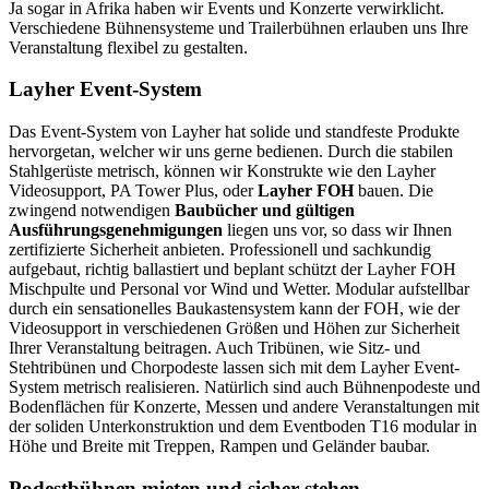
Ja sogar in Afrika haben wir Events und Konzerte verwirklicht.
Verschiedene Bühnensysteme und Trailerbühnen erlauben uns Ihre
Veranstaltung flexibel zu gestalten.
Layher Event-System
Das Event-System von Layher hat solide und standfeste Produkte
hervorgetan, welcher wir uns gerne bedienen. Durch die stabilen
Stahlgerüste metrisch, können wir Konstrukte wie den Layher
Videosupport, PA Tower Plus, oder
Layher FOH
bauen. Die
zwingend notwendigen
Baubücher und gültigen
Ausführungsgenehmigungen
liegen uns vor, so dass wir Ihnen
zertifizierte Sicherheit anbieten. Professionell und sachkundig
aufgebaut, richtig ballastiert und beplant schützt der Layher FOH
Mischpulte und Personal vor Wind und Wetter. Modular aufstellbar
durch ein sensationelles Baukastensystem kann der FOH, wie der
Videosupport in verschiedenen Größen und Höhen zur Sicherheit
Ihrer Veranstaltung beitragen. Auch Tribünen, wie Sitz- und
Stehtribünen und Chorpodeste lassen sich mit dem Layher Event-
System metrisch realisieren. Natürlich sind auch Bühnenpodeste und
Bodenflächen für Konzerte, Messen und andere Veranstaltungen mit
der soliden Unterkonstruktion und dem Eventboden T16 modular in
Höhe und Breite mit Treppen, Rampen und Geländer baubar.
Podestbühnen mieten und sicher stehen