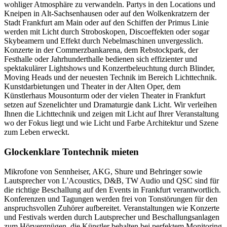
wohliger Atmosphäre zu verwandeln. Partys in den Locations und
Kneipen in Alt-Sachsenhausen oder auf den Wolkenkratzern der
Stadt Frankfurt am Main oder auf den Schiffen der Primus Linie
werden mit Licht durch Stroboskopen, Discoeffekten oder sogar
Skybeamern und Effekt durch Nebelmaschinen unvergesslich.
Konzerte in der Commerzbankarena, dem Rebstockpark, der
Festhalle oder Jahrhunderthalle bedienen sich effizienter und
spektakulärer Lightshows und Konzertbeleuchtung durch Blinder,
Moving Heads und der neuesten Technik im Bereich Lichttechnik.
Kunstdarbietungen und Theater in der Alten Oper, dem
Künstlerhaus Mousonturm oder der vielen Theater in Frankfurt
setzen auf Szenelichter und Dramaturgie dank Licht. Wir verleihen
Ihnen die Lichttechnik und zeigen mit Licht auf Ihrer Veranstaltung
wo der Fokus liegt und wie Licht und Farbe Architektur und Szene
zum Leben erweckt.
Glockenklare Tontechnik mieten
Mikrofone von Sennheiser, AKG, Shure und Behringer sowie
Lautsprecher von L'Acoustics, D&B, TW Audio und QSC sind für
die richtige Beschallung auf den Events in Frankfurt verantwortlich.
Konferenzen und Tagungen werden frei von Tonstörungen für den
anspruchsvollen Zuhörer aufbereitet. Veranstaltungen wie Konzerte
und Festivals werden durch Lautsprecher und Beschallungsanlagen
zum Hörvergnügen, die Künstler behalten bei perfektem Monitoring