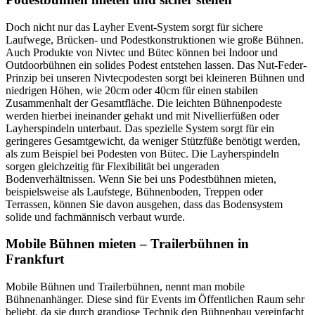
Doch nicht nur das Layher Event-System sorgt für sichere
Laufwege, Brücken- und Podestkonstruktionen wie große Bühnen.
Auch Produkte von Nivtec und Bütec können bei Indoor und
Outdoorbühnen ein solides Podest entstehen lassen. Das Nut-Feder-
Prinzip bei unseren Nivtecpodesten sorgt bei kleineren Bühnen und
niedrigen Höhen, wie 20cm oder 40cm für einen stabilen
Zusammenhalt der Gesamtfläche. Die leichten Bühnenpodeste
werden hierbei ineinander gehakt und mit Nivellierfüßen oder
Layherspindeln unterbaut. Das spezielle System sorgt für ein
geringeres Gesamtgewicht, da weniger Stützfüße benötigt werden,
als zum Beispiel bei Podesten von Bütec. Die Layherspindeln
sorgen gleichzeitig für Flexibilität bei ungeraden
Bodenverhältnissen. Wenn Sie bei uns Podestbühnen mieten,
beispielsweise als Laufstege, Bühnenboden, Treppen oder
Terrassen, können Sie davon ausgehen, dass das Bodensystem
solide und fachmännisch verbaut wurde.
Mobile Bühnen mieten – Trailerbühnen in
Frankfurt
Mobile Bühnen und Trailerbühnen, nennt man mobile
Bühnenanhänger. Diese sind für Events im Öffentlichen Raum sehr
beliebt, da sie durch grandiose Technik den Bühnenbau vereinfacht