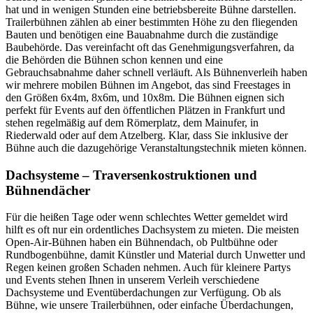
hat und in wenigen Stunden eine betriebsbereite Bühne darstellen.
Trailerbühnen zählen ab einer bestimmten Höhe zu den fliegenden
Bauten und benötigen eine Bauabnahme durch die zuständige
Baubehörde. Das vereinfacht oft das Genehmigungsverfahren, da
die Behörden die Bühnen schon kennen und eine
Gebrauchsabnahme daher schnell verläuft. Als Bühnenverleih haben
wir mehrere mobilen Bühnen im Angebot, das sind Freestages in
den Größen 6x4m, 8x6m, und 10x8m. Die Bühnen eignen sich
perfekt für Events auf den öffentlichen Plätzen in Frankfurt und
stehen regelmäßig auf dem Römerplatz, dem Mainufer, in
Riederwald oder auf dem Atzelberg. Klar, dass Sie inklusive der
Bühne auch die dazugehörige Veranstaltungstechnik mieten können.
Dachsysteme – Traversenkostruktionen und
Bühnendächer
Für die heißen Tage oder wenn schlechtes Wetter gemeldet wird
hilft es oft nur ein ordentliches Dachsystem zu mieten. Die meisten
Open-Air-Bühnen haben ein Bühnendach, ob Pultbühne oder
Rundbogenbühne, damit Künstler und Material durch Unwetter und
Regen keinen großen Schaden nehmen. Auch für kleinere Partys
und Events stehen Ihnen in unserem Verleih verschiedene
Dachsysteme und Eventüberdachungen zur Verfügung. Ob als
Bühne, wie unsere Trailerbühnen, oder einfache Überdachungen,