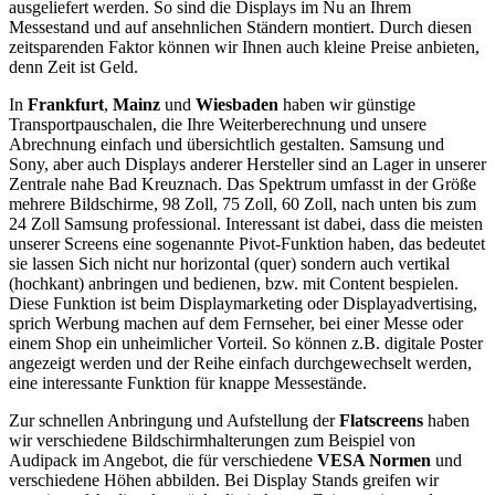
ausgeliefert werden. So sind die Displays im Nu an Ihrem
Messestand und auf ansehnlichen Ständern montiert. Durch diesen
zeitsparenden Faktor können wir Ihnen auch kleine Preise anbieten,
denn Zeit ist Geld.
In
Frankfurt
,
Mainz
und
Wiesbaden
haben wir günstige
Transportpauschalen, die Ihre Weiterberechnung und unsere
Abrechnung einfach und übersichtlich gestalten. Samsung und
Sony, aber auch Displays anderer Hersteller sind an Lager in unserer
Zentrale nahe Bad Kreuznach. Das Spektrum umfasst in der Größe
mehrere Bildschirme, 98 Zoll, 75 Zoll, 60 Zoll, nach unten bis zum
24 Zoll Samsung professional. Interessant ist dabei, dass die meisten
unserer Screens eine sogenannte Pivot-Funktion haben, das bedeutet
sie lassen Sich nicht nur horizontal (quer) sondern auch vertikal
(hochkant) anbringen und bedienen, bzw. mit Content bespielen.
Diese Funktion ist beim Displaymarketing oder Displayadvertising,
sprich Werbung machen auf dem Fernseher, bei einer Messe oder
einem Shop ein unheimlicher Vorteil. So können z.B. digitale Poster
angezeigt werden und der Reihe einfach durchgewechselt werden,
eine interessante Funktion für knappe Messestände.
Zur schnellen Anbringung und Aufstellung der
Flatscreens
haben
wir verschiedene Bildschirmhalterungen zum Beispiel von
Audipack im Angebot, die für verschiedene
VESA Normen
und
verschiedene Höhen abbilden. Bei Display Stands greifen wir