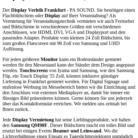
Der
Display Verleih Frankfurt
- PA SOUND. Sie benötigen einen
Flachbildschirm oder
Display
auf Ihrer Veranstaltung? Als
Vermietung für Veranstaltungstechnik vermieten wir auch Fernseher
und Bildschirme in verschiedenen Größen mit verschiedenen
Anschlüssen, wie HDMI, DVI, VGA und Displayport und den
passenden Adapter. Produkte vom kleinen 24 Zoll Bildschirm, bis
zum großen Flatscsreen mit 98 Zoll von Samsung und UHD
Auflösung.
Für jeden größeren
Monitor
kann ein Bodenständer gemietet
werden für den Messestand kann der Ständer dem Design angepasst
werden.
Touchscreens
von Iyama und Samsung, wie den Samsung
Flip, ein Touch Display 55 Zoll, können inklusive günstiger
Lieferung in Frankfurt gemietet werden. Für Digital Signage und
stufenlose Werbung im Messebereich bieten wir die Einrichtung und
den Anschluss von externen Mediaplayer an, damit Sie immer ein
flüssiges Bild präsentieren können. Gerne können Sie uns jederzeit
über das Kontaktformular erreichen. Wir melden uns zeitnah bei
Ihnen zurück.
Jede
Display Vermietung
hat seine Lieblingsprodukte, wir haben
den
Samsung QM98F
. Dieser Bildschirm macht ein tolles Bild und
ersetzt bei einigen Events
Beamer und Leinwand
. Wo die
Lichtverhältnisse einen Einsatz es Tageslichtprojektoren unmöglich