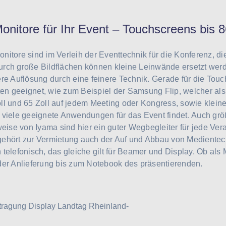
onitore für Ihr Event – Touchscreens bis 8
nitore sind im Verleih der Eventtechnik für die Konferenz, d
rch große Bildflächen können kleine Leinwände ersetzt werde
ere Auflösung durch eine feinere Technik. Gerade für die Tou
n geeignet, wie zum Beispiel der Samsung Flip, welcher als
ll und 65 Zoll auf jedem Meeting oder Kongress, sowie klei
 viele geeignete Anwendungen für das Event findet. Auch gr
weise von Iyama sind hier ein guter Wegbegleiter für jede Ver
ehört zur Vermietung auch der Auf und Abbau von Medientech
telefonisch, das gleiche gilt für Beamer und Display. Ob als 
der Anlieferung bis zum Notebook des präsentierenden.