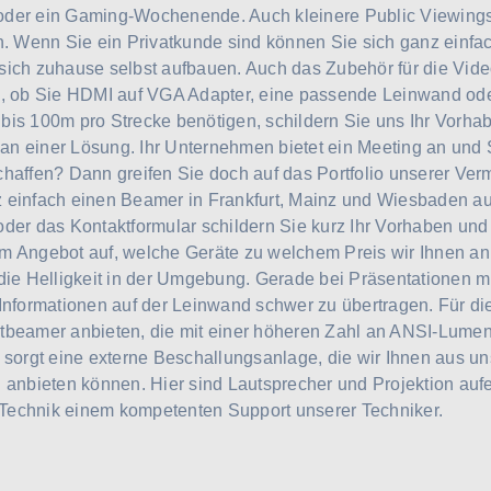
oder ein Gaming-Wochenende. Auch kleinere Public Viewings
 Wenn Sie ein Privatkunde sind können Sie sich ganz einfa
sich zuhause selbst aufbauen. Auch das Zubehör für die Vid
d, ob Sie HDMI auf VGA Adapter, eine passende Leinwand ode
bis 100m pro Strecke benötigen, schildern Sie uns Ihr Vorhab
n einer Lösung. Ihr Unternehmen bietet ein Meeting an und 
chaffen? Dann greifen Sie doch auf das Portfolio unserer Ver
 einfach einen Beamer in Frankfurt, Mainz und Wiesbaden au
oder das Kontaktformular schildern Sie kurz Ihr Vorhaben und 
m Angebot auf, welche Geräte zu welchem Preis wir Ihnen an
 die Helligkeit in der Umgebung. Gerade bei Präsentationen 
 Informationen auf der Leinwand schwer zu übertragen. Für di
tbeamer anbieten, die mit einer höheren Zahl an ANSI-Lumen 
n sorgt eine externe Beschallungsanlage, die wir Ihnen aus 
h anbieten können. Hier sind Lautsprecher und Projektion au
Technik einem kompetenten Support unserer Techniker.