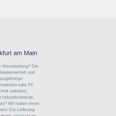
nkfurt am Main
e Veranstaltung? Sie
 Beamerverleih und
dazugehörige
einwänden oder PC
hnik anbieten,
r Industriezwecke,
lay? Wir haben einen
ent. Die Lieferung
dweit, ansässig im